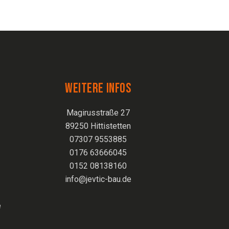
WEITERE INFOS
Magirusstraße 27
89250 Hittistetten
07307 9553885
0176 63666045
0152 08138160
info@jevtic-bau.de
e