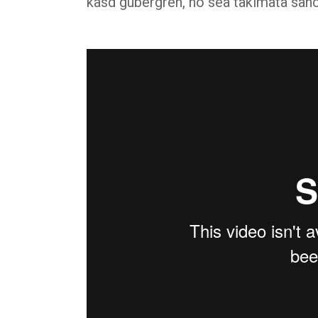
kasd gubergren, no sea takimata san