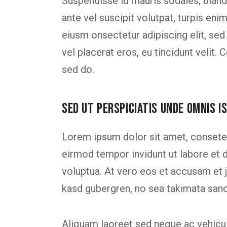
Suspendisse id mauris sodales, blandit
ante vel suscipit volutpat, turpis eni
eiusm onsectetur adipiscing elit, sed
vel placerat eros, eu tincidunt velit. C
sed do.
SED UT PERSPICIATIS UNDE OMNIS I
Lorem ipsum dolor sit amet, consetet
eirmod tempor invidunt ut labore et 
voluptua. At vero eos et accusam et j
kasd gubergren, no sea takimata san
Aliquam laoreet sed neque ac vehicul