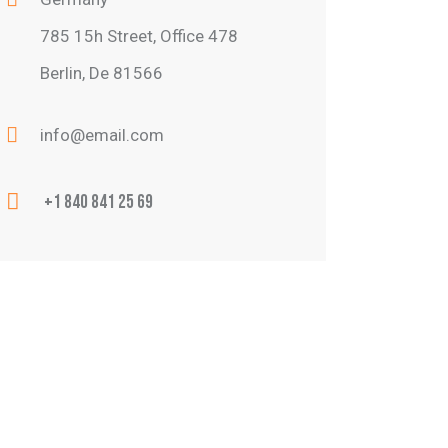
785 15h Street, Office 478
Berlin, De 81566
info@email.com
+1 840 841 25 69