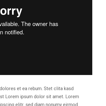
dolores et ea rebum. Stet clita kasd
est Lorem ipsum dolor sit amet. Lorem
ipscing elitr, sed diam nonumy eirmod