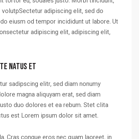
 tortor eu, sodales justo. Morbi tincidunt,
m volutpSectetur adipiscing elit, sed do
 do eiusm od tempor incididunt ut labore. Ut
onsectetur adipiscing elit, adipiscing elit,
STE NATUS ET
ur sadipscing elitr, sed diam nonumy
dolore magna aliquyam erat, sed diam
usto duo dolores et ea rebum. Stet clita
ctus est Lorem ipsum dolor sit amet.
a. Cras congue eros nec quam laoreet, in