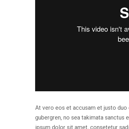
At vero eos et accusam et justo duo 
gubergren, no sea takimata sanctus 
ipsum dolor sit amet, consetetur sad